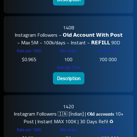
1408
Instagram Followers ~ 𝗢𝗹𝗱 𝗔𝗰𝗰𝗼𝘂𝗻𝘁 𝗪𝗶𝘁𝗵 𝗣𝗼𝘀𝘁
~ Max 5M ~ 100k/days ~ Instant ~ 𝗥𝗘𝗙𝗜𝗟𝗟 90D
$0.965
100
700 000
Description
1420
Instagram Followers 🇮🇳 [İndian] | 𝐎𝐥𝐝 𝐚𝐜𝐜𝐨𝐮𝐧𝐭𝐬 10+
Post | Instant MAX 100K | 30 Days Refil ♻️