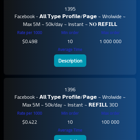
1395
Facebook - 𝗔𝗹𝗹 𝗧𝘆𝗽𝗲 𝗣𝗿𝗼𝗳𝗶𝗹𝗲/𝗣𝗮𝗴𝗲 ~ Wrolwide ~
Max 5M ~ 50k/day ~ Instant ~ 𝐍𝐎 𝗥𝗘𝗙𝗜𝗟𝗟
$0.498
10
1 000 000
Description
1396
Facebook - 𝗔𝗹𝗹 𝗧𝘆𝗽𝗲 𝗣𝗿𝗼𝗳𝗶𝗹𝗲/𝗣𝗮𝗴𝗲 ~ Wrolwide ~
Max 5M ~ 50k/day ~ Instant ~ 𝗥𝗘𝗙𝗜𝗟𝗟 30D
$0.422
10
100 000