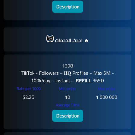
Description
احدث الخدمات 🔥
1398
TikTok - Followers ~ 𝐇𝐐 Profiles ~ Max 5M ~
100k/day ~ Instant ~ 𝗥𝗘𝗙𝗜𝗟𝗟 365D
$2.25
10
1 000 000
Description