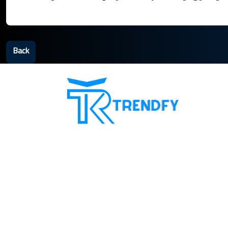
Back
Shop from Trend Fay, the best server
for selling followers. Our site provides
all services for increasing social media
followers and recovery card services
with a guarantee to increase
customer confidence in us. Our motto
is always customer satisfaction