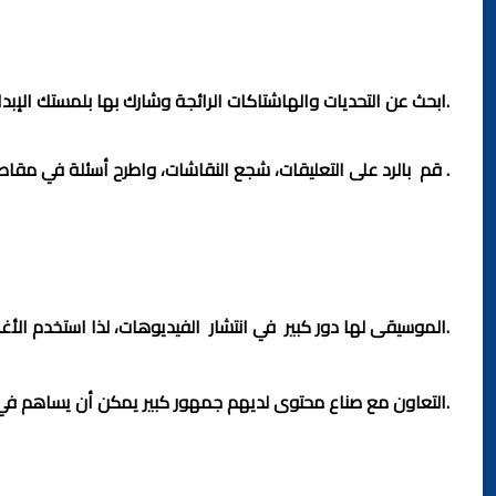
المحتوى هو المفتاح. إحرص على تقديم مقاطع فيديو ذات جودة ع
2: استخدام الترندات
ابحث عن التحديات والهاشتاكات الرائجة وشارك بها بلمستك الإبداعية.
3: التفاعل مع الجمهور
قم بالرد على التعليقات، شجع النقاشات، واطرح أسئلة في مقاطع الفيديو الخاصة بك لزيادة التفاعل .
4: النشر في الأوقات المناسبة
أفضل الأوقات للنشر تختلف حسب الجمهور المستهدف، لكن بشكل عام تكون أوقات الذروة بين 6 مساءاً و 10 مساءاً.
5: استخدام الموسيقى و المؤثرات الشائعة
الموسيقى لها دور كبير في انتشار الفيديوهات، لذا استخدم الأغاني الرائجة لجذب المزيد من المشاهدات.
6: التعاون مع المؤثرين
التعاون مع صناع محتوى لديهم جمهور كبير يمكن أن يساهم في تعزيز وصولك إلى متابعين جدد.
7: الترويج عبر منصات إخرى
شارك محتواك على إنستقرام، فيسبوك، ويوتيوب لجذب جمهور جدي