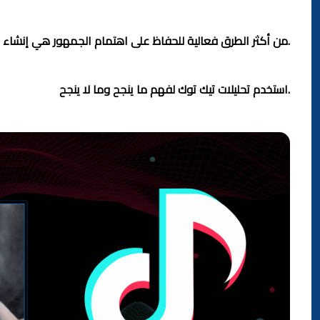
9: إنشاء محتوى متسلسل
من أكثر الطرق فعالية للحفاظ على اهتمام الجمهور هي إنشاء محتوى متسلسل. عندما يكون لديك قصة مستمرة أو سلسلة فيديوهات مترابطة سيحرص المتابعون على مشاهدة المزيد.
10: تحليل الأداء وتحسينه
استخدم تحليلات تيك توك لفهم ما ينجح وما لا ينجح.
راقب عدد المشاهدات، التفاعل، وأفضل أوقات النشر، ثن حسن استراتيجيتك بناءً على هذه البيانات.