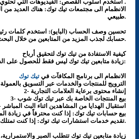
استخدم اسلوب القصص: الفيديوهات التي تحتوي على قصة أو موقف معين تثير الفضول وتجذب التفاعل .
الانظمام الى مجتمعات تيك توك: هناك العديد من 
طبيعي.
تحسين وصف الحساب (البايو): استخدم كلمات رئي
حسابك لجذب المزيد من المتابعين من خلال البحث.
كيفية الاستفادة من تيك توك لتحقيق أرباح
زيادة متابعين تيك توك ليس فقط للحصول على الشهرة، بالـ يمكنك استغلالها لتحقيق دخل حقيقي، اليك بعض الطرق:
الانظمام الى برنامج المكافآت في
تيك توك
1- الترويج للمنتجات والخدمات عبر التسويق بالعمولة
2- إنشاء محتوى برعاية العلامات التجارية
3- بيع المنتجات الخاصة بك عبر تيك توك شوب
4- استقبال الهدايا من المشاهدين اثناء البث المباشر
5- بيع حسابات تيك توك: إذا كنت محترفاً في زيادة
6- تقديم خدمات استشارات تيك توك: إذا كنت تمتلك خبرى في استراتيجيات النمو يمكنك تقديم خدمات استشارية للشركات والافراد.
زيادة متابعين تيك توك تتطلب الصبر والاستمرارية