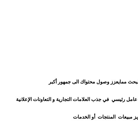
زيادة متابعين تيك توك بسرعة | الشهرة على التيك توك مع trendfy
زيادة متابعين التيك توك بسرعة - أسرار النجاح والشهرة على المنصة