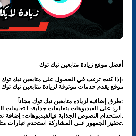
للمزيد من التفاصيل حول كيفية زيادة متابعين تيك 
أفضل موقع زيادة متابعين تيك توك
إذا كنت ترغب في الحصول على متابعين تيك توك مجاناً يمكنك تجربة الموقع التالي:
موقع يقدم خدمات موثوقة لزيادة متابعين تيك توك
طرق إضافية لزيادة متابعين تيك توك مجاناً:
الرد على الفيديوهات بتعليقات جذابة: التعليقات التي تحصل على الكثير من الاعجابات تظهر بشكل بارز مما قد يجذب المزيد من المتابعين.
استخدام النصوص الجذابة فيالفيديوهات: إضافة نصوص ملفتة في بداية الفيديو يمكن أن يزيد من مدة المشاهدة.
تحفيز الجمهور على المشاركة استخدم عبارات مثل "تابعني للمزيد" أو "ما رأيك؟" في نهاية الفيديوهات.