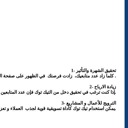
تيك توك هو واحد من أسرع المنصات نمواً في العالم، و أصبح الوصول الى عدد كبير من المتابعين من صناع المحتوى والمسوقين.
سواء كنت ترغب في زيادة متابعين تيك توك لأغراض شخصية أو تجارية، فإن اتباع استراتيجيات فعالة يمكن أن يساعدك في تحقيق هذا الهدف بسرعة.
لماذا تحتاج إلى زيادة متابعين تيك توك؟
1- تحقيق الشهرة والتأثير
كلما زاد عدد متابعيك، زادت فرصتك في الظهور على صفحة البحث ممايعزز وصول محتواك الى جمهور أكبر .
زيادة الارباح
2-
إذا كنت ترغب في تحقيق دخل من التيك توك فإن عدد المتابعين عامل رئيسي في جذب العلامات التجارية و التعاونات الإعلانية.
الترويج للأعمال و المشاريع
3-
يمكن استخدام تيك توك كأداة تسويقية قوية لجذب العملاء و تعزيز مبيعات المنتجات أو الخدمات.
أفضل الطرق لزيادة متابعين تيك توك بسرعة:
1: إنشاء محتوى عالي الجودة