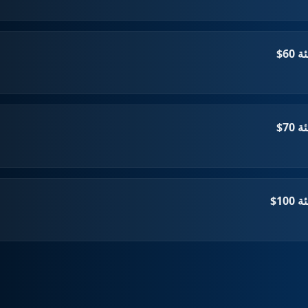
60$
70$
10$