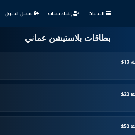
الخدمات
إنشاء حساب
تسجيل الدخول
بطاقات بلاستيشن عماني
10$
20$
50$