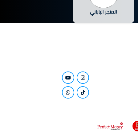
المتجر الياباني
كن قريباً منا